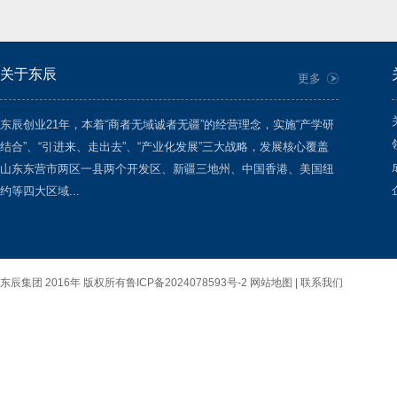
关于东辰
更多
东辰创业21年，本着“商者无域诚者无疆”的经营理念，实施“产学研
结合”、“引进来、走出去”、“产业化发展”三大战略，发展核心覆盖
山东东营市两区一县两个开发区、新疆三地州、中国香港、美国纽
约等四大区域...
东辰集团 2016年 版权所有
鲁ICP备2024078593号-2
网站地图 |
联系我们