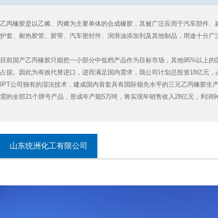
乙丙橡胶是以乙烯、丙烯为主要单体的合成橡胶，其被广泛应用于汽车部件、
护套、耐热胶管、胶带、汽车密封件、润滑油添加剂及其他制品，用途十分广
目前国产乙丙橡胶只能把一小部分中低档产品作为目标市场，其他95%以上的
占据。因此为有效代替进口，进而满足国内需求，我公司计划总投资18亿元，占
IPT公司独有的湿法技术，建成国内首套具有国际领先水平的三元乙丙橡胶生
需的全部21个牌号产品，形成年产能5万吨，将实现年销售收入28亿元，利润9
“十三五”期间，公司以国家、省、市、港区总体战略规划为导向，结合集团公
业为突破口，依托东营港码头运输通道优势，充分利用港区丰富的MTBE、混
技术，计划投资52亿元，占地1200余亩，建设15万吨/年MMA、PMMA联产
山东统洲化工有限公司
装置和7万吨/年卤化丁基橡胶装置项目。项目建成后，可实现年销售收入158亿
600余人，经济和社会效益突出。