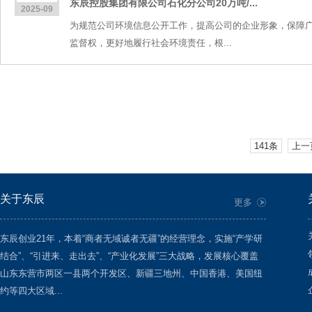
东辰控股集团有限公司石化分公司20万吨/...
2025-09
为规范公司环境信息公开工作，提高公司的企业形象，保障
监督权，更好地履行社会环境责任，根...
141条
上一
关于东辰
更多
东辰创业21年，本着“商者无域诚者无疆”的经营理念，实施“产学研
结合”、“引进来、走出去”、“产业化发展”三大战略，发展核心覆盖
山东东营市两区一县两个开发区、新疆三地州、中国香港、美国纽
约等四大区域...