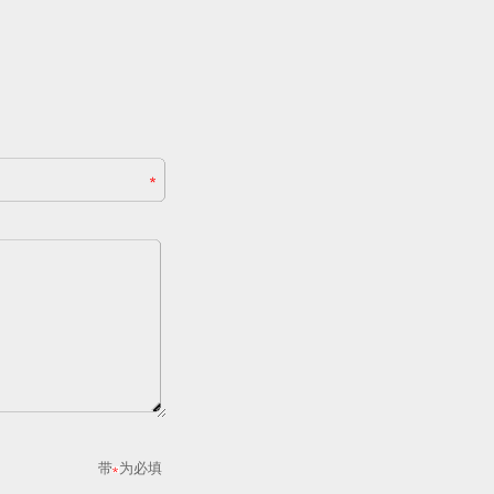
带
为必填