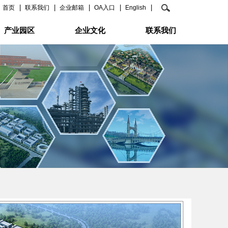
|
|
|
|
|
首页
联系我们
企业邮箱
OA入口
English
产业园区
企业文化
联系我们