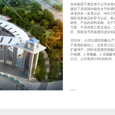
东辰集团下属全资子公司东营
建设了具有国内领先水平的透明
体系四合一体系认证、HAC
国际清真食品的官方认证，标
销售。产品的原料采购、生产
习惯，不含伊斯兰禁忌成分。
区，荣获全市民族团结进步创
2015年，公司以透明质酸
产基地的基础上，总投资12
扩建增产，同时实现透明质酸系
D-核糖、L-茶氨酸、L-瓜
亿元。公司将用3-5年的时间