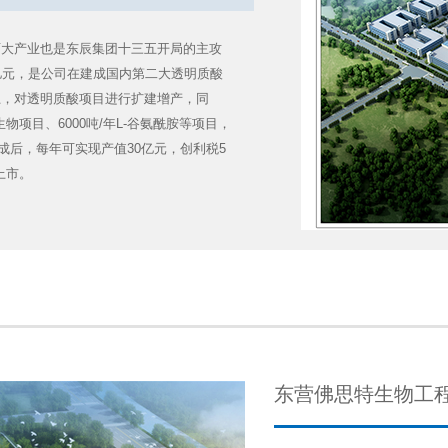
两大产业也是东辰集团十三五开局的主攻
亿元，是公司在建成国内第二大透明质酸
上，对透明质酸项目进行扩建增产，同
项目、6000吨/年L-谷氨酰胺等项目，
建成后，每年可实现产值30亿元，创利税5
上市。
东营佛思特生物工