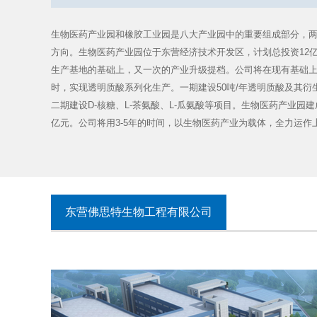
生物医药产业园和橡胶工业园是八大产业园中的重要组成部分，
方向。生物医药产业园位于东营经济技术开发区，计划总投资12
生产基地的基础上，又一次的产业升级提档。公司将在现有基础
时，实现透明质酸系列化生产。一期建设50吨/年透明质酸及其衍生物
二期建设D-核糖、L-茶氨酸、L-瓜氨酸等项目。生物医药产业园
亿元。公司将用3-5年的时间，以生物医药产业为载体，全力运作
东营佛思特生物工程有限公司